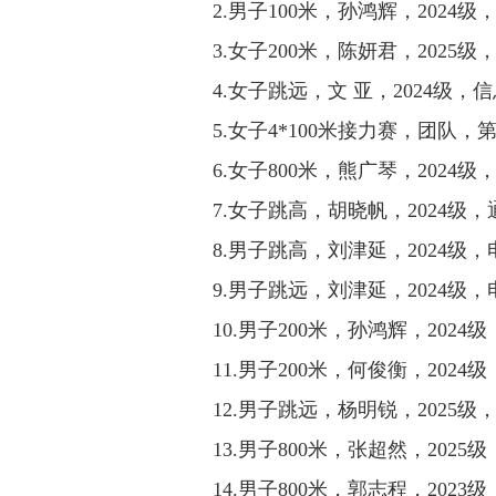
2.
男子
100
米，孙鸿辉，
2024
级
3.
女子
200
米，陈妍君，
2025
级
4.
女子跳远，文 亚，
2024
级，信
5.
女子
4*100
米接力赛，团队，
6.
女子
800
米，熊广琴，
2024
级
7.
女子跳高，胡晓帆，
2024
级，
8.
男子跳高，刘津延，
2024
级，
9.
男子跳远，刘津延，
2024
级，
10.
男子
200
米，孙鸿辉，
2024
级
11.
男子
200
米，何俊衡，
2024
级
12.
男子跳远，杨明锐，
2025
级
13.
男子
800
米，张超然，
2025
级
14.
男子
800
米，郭志程，
2023
级