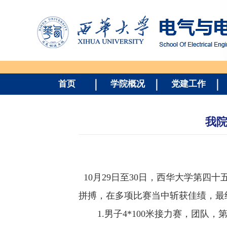
首页
学院概况
党建工作
我院
10
月
29
日至
30
日，西华大学第四十
拼搏，在多项比赛当中斩获佳绩，最
1.
男子
4*100
米接力赛，团队，