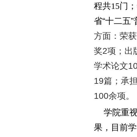
程共
门；
15
省
“
十二五
”
方面：荣获
奖2项；出
学术论文10
19篇；承
100余项。
学院重
果，目前学