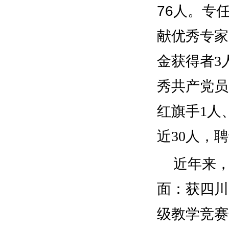
76
人。专
献优秀专家
金获得者
3
秀共产党员
红旗手
人
1
近
人，聘
30
近年来
面：获四川
级教学竞赛